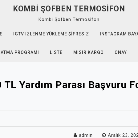
KOMBI ŞOFBEN TERMOSIFON
Kombi Şofben Termosifon
E
IGTV IZLENME YÜKLEME ŞIFRESIZ
INSTAGRAM BAYA
 ATMA PROGRAMI
LISTE
MISIR KARGO
ONAY
 TL Yardım Parası Başvuru 
admin
Aralık 23, 20