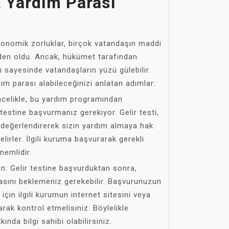
L Yardım Parası
nomik zorluklar, birçok vatandaşın maddi
den oldu. Ancak, hükümet tarafından
 sayesinde vatandaşların yüzü gülebilir.
dım parası alabileceğinizi anlatan adımlar:
ncelikle, bu yardım programından
 testine başvurmanız gerekiyor. Gelir testi,
değerlendirerek sizin yardım almaya hak
lirler. İlgili kuruma başvurarak gerekli
nemlidir.
n: Gelir testine başvurduktan sonra,
ını beklemeniz gerekebilir. Başvurunuzun
çin ilgili kurumun internet sitesini veya
arak kontrol etmelisiniz. Böylelikle
da bilgi sahibi olabilirsiniz.