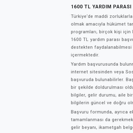
1600 TL YARDIM PARAS
Türkiye'de maddi zorluklar
olmak amacıyla hükümet tar
programları, birçok kişi iç
1600 TL yardım parası başvur
destekten faydalanabilmesi 
içermektedir.
Yardım başvurusunda bulunm
internet sitesinden veya S
başvuruda bulunabilirler. Baş
bir şekilde doldurulması ol
bilgiler, gelir durumu, aile bi
bilgilerin güncel ve doğru o
Başvuru formunda, ayrıca ek
tamamlanması da gerekmekte
gelir beyanı, ikametgah belge