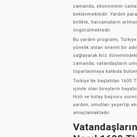
zamanda, ekonominin canlan
beklenmektedir. Yardım paras
birlikte, harcamaların artm
öngörülmektedir.
Bu yardım programı, Türkiye'
yönelik atılan önemli bir a
sağlayarak kriz dönemindeki
zamanda, vatandaşların umu
toparlanmaya katkıda bulun
Türkiye'de başlatılan 1600 
içinde olan bireylerin hayat
Hızlı ve kolay başvuru sürec
yardım, umutları yeşertip 
amaçlamaktadır.
Vatandaşları