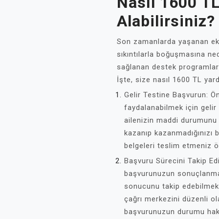
Nasıl 1600 T
Alabilirsiniz?
Son zamanlarda yaşanan eko
sıkıntılarla boğuşmasına ne
sağlanan destek programları
İşte, size nasıl 1600 TL yar
Gelir Testine Başvurun: Ö
faydalanabilmek için gelir
ailenizin maddi durumunu 
kazanıp kazanmadığınızı be
belgeleri teslim etmeniz ö
Başvuru Sürecini Takip Edi
başvurunuzun sonuçlanmas
sonucunu takip edebilmek i
çağrı merkezini düzenli ol
başvurunuzun durumu hakkın