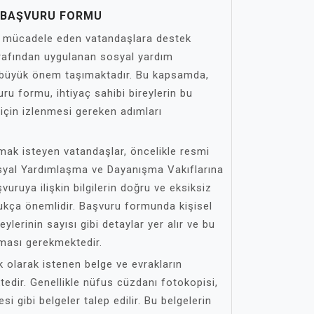
I BAŞVURU FORMU
la mücadele eden vatandaşlara destek
afından uygulanan sosyal yardım
in büyük önem taşımaktadır. Bu kapsamda,
u formu, ihtiyaç sahibi bireylerin bu
için izlenmesi gereken adımları
ak isteyen vatandaşlar, öncelikle resmi
osyal Yardımlaşma ve Dayanışma Vakıflarına
vuruya ilişkin bilgilerin doğru ve eksiksiz
dukça önemlidir. Başvuru formunda kişisel
reylerinin sayısı gibi detaylar yer alır ve bu
lması gerekmektedir.
 olarak istenen belge ve evrakların
dir. Genellikle nüfus cüzdanı fotokopisi,
si gibi belgeler talep edilir. Bu belgelerin