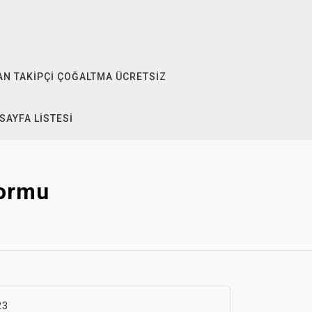
N TAKIPÇI ÇOĞALTMA ÜCRETSIZ
SAYFA LISTESI
Formu
23