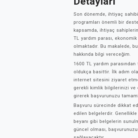
Detayları
Son dönemde, ihtiyaç sahibi
programları önemli bir dest
kapsamda, ihtiyaç sahipleri
TL yardım parası, ekonomik 
olmaktadır. Bu makalede, bu
hakkında bilgi vereceğim.
1600 TL yardım parasından f
oldukça basittir. İlk adım ol
internet sitesini ziyaret etm
gerekli kimlik bilgilerinizi ve
girerek başvurunuzu tamam
Başvuru sürecinde dikkat ed
edilen belgelerdir. Genellikl
beyanı gibi belgelerin sunul
güncel olması, başvurunuzun 
sağlayacaktır.