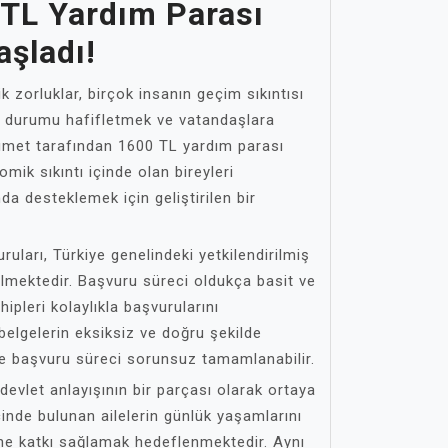
TL Yardım Parası
aşladı!
zorluklar, birçok insanın geçim sıkıntısı
 durumu hafifletmek ve vatandaşlara
met tarafından 1600 TL yardım parası
mik sıkıntı içinde olan bireyleri
a desteklemek için geliştirilen bir
uları, Türkiye genelindeki yetkilendirilmiş
bilmektedir. Başvuru süreci oldukça basit ve
hipleri kolaylıkla başvurularını
i belgelerin eksiksiz ve doğru şekilde
e başvuru süreci sorunsuz tamamlanabilir.
evlet anlayışının bir parçası olarak ortaya
çinde bulunan ailelerin günlük yaşamlarını
ne katkı sağlamak hedeflenmektedir. Aynı