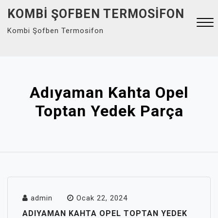
Skip
KOMBI ŞOFBEN TERMOSIFON
to
Kombi Şofben Termosifon
content
Close
Menu
Adıyaman Kahta Opel
Toptan Yedek Parça
admin
Ocak 22, 2024
ADIYAMAN KAHTA OPEL TOPTAN YEDEK