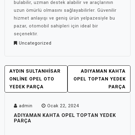
bulabilir, uzman destek alabilir ve araçlarının
uzun ömürlü olmasını sağlayabilirler. Güvenilir
hizmet anlayışı ve geniş ürün yelpazesiyle bu
pazar, otomobil sahipleri için ideal bir
seçenektir.
Uncategorized
YAZI
AYDIN SULTANHISAR
ADIYAMAN KAHTA
GEZINMESI
ONLINE OPEL OTO
OPEL TOPTAN YEDEK
YEDEK PARÇA
PARÇA
admin
Ocak 22, 2024
ADIYAMAN KAHTA OPEL TOPTAN YEDEK
PARÇA