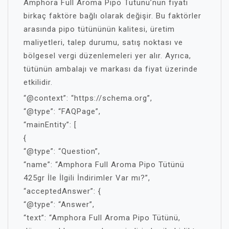
Amphora Full Aroma Pipo Tütünü’nün fiyatı
birkaç faktöre bağlı olarak değişir. Bu faktörler
arasında pipo tütününün kalitesi, üretim
maliyetleri, talep durumu, satış noktası ve
bölgesel vergi düzenlemeleri yer alır. Ayrıca,
tütünün ambalajı ve markası da fiyat üzerinde
etkilidir.
“@context”: “https://schema.org”,
“@type”: “FAQPage”,
“mainEntity”: [
{
“@type”: “Question”,
“name”: “Amphora Full Aroma Pipo Tütünü
425gr İle İlgili İndirimler Var mı?”,
“acceptedAnswer”: {
“@type”: “Answer”,
“text”: “Amphora Full Aroma Pipo Tütünü,