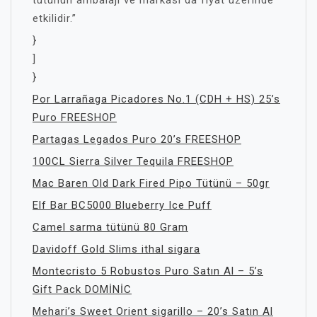
tütünün ambalajı ve markası da fiyat üzerinde
etkilidir.”
}
]
}
Por Larrañaga Picadores No.1 (CDH + HS) 25’s
Puro FREESHOP
Partagas Legados Puro 20’s FREESHOP
100CL Sierra Silver Tequila FREESHOP
Mac Baren Old Dark Fired Pipo Tütünü – 50gr
Elf Bar BC5000 Blueberry Ice Puff
Camel sarma tütünü 80 Gram
Davidoff Gold Slims ithal sigara
Montecristo 5 Robustos Puro Satın Al – 5’s
Gift Pack DOMİNİC
Mehari’s Sweet Orient sigarillo – 20’s Satın Al