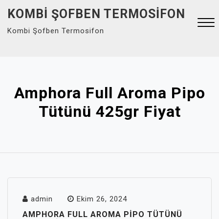
Skip
KOMBI ŞOFBEN TERMOSIFON
to
Kombi Şofben Termosifon
content
Close
Menu
Amphora Full Aroma Pipo
Tütünü 425gr Fiyat
admin
Ekim 26, 2024
AMPHORA FULL AROMA PIPO TÜTÜNÜ