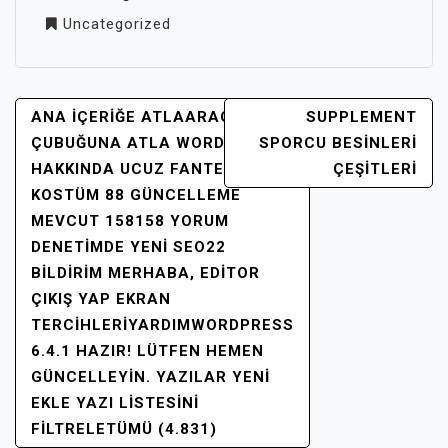
Uncategorized
YAZI
ANA IÇERIĞE ATLAARAÇ
SUPPLEMENT
GEZINMESI
ÇUBUĞUNA ATLA WORDPRESS
SPORCU BESINLERI
HAKKINDA UCUZ FANTEZI
ÇEŞITLERI
KOSTÜM 88 GÜNCELLEME
MEVCUT 158158 YORUM
DENETIMDE YENI SEO22
BILDIRIM MERHABA, EDITOR
ÇIKIŞ YAP EKRAN
TERCIHLERIYARDIMWORDPRESS
6.4.1 HAZIR! LÜTFEN HEMEN
GÜNCELLEYIN. YAZILAR YENI
EKLE YAZI LISTESINI
FILTRELETÜMÜ (4.831)