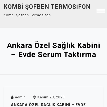
Skip
KOMBI ŞOFBEN TERMOSIFON
to
Kombi Şofben Termosifon
content
Close
Menu
Ankara Özel Sağlık Kabini
– Evde Serum Taktırma
admin
Kasım 23, 2023
ANKARA ÖZEL SAĞLIK KABINI – EVDE