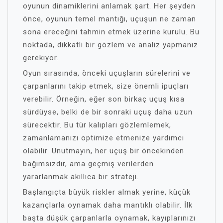
oyunun dinamiklerini anlamak şart. Her şeyden
önce, oyunun temel mantığı, uçuşun ne zaman
sona ereceğini tahmin etmek üzerine kurulu. Bu
noktada, dikkatli bir gözlem ve analiz yapmanız
gerekiyor.
Oyun sırasında, önceki uçuşların sürelerini ve
çarpanlarını takip etmek, size önemli ipuçları
verebilir. Örneğin, eğer son birkaç uçuş kısa
sürdüyse, belki de bir sonraki uçuş daha uzun
sürecektir. Bu tür kalıpları gözlemlemek,
zamanlamanızı optimize etmenize yardımcı
olabilir. Unutmayın, her uçuş bir öncekinden
bağımsızdır, ama geçmiş verilerden
yararlanmak akıllıca bir strateji.
Başlangıçta büyük riskler almak yerine, küçük
kazançlarla oynamak daha mantıklı olabilir. İlk
başta düşük çarpanlarla oynamak, kayıplarınızı