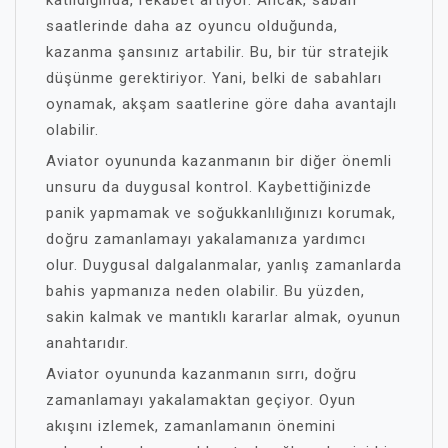
katıldığında, rekabet artıyor. Ancak, sabah
saatlerinde daha az oyuncu olduğunda,
kazanma şansınız artabilir. Bu, bir tür stratejik
düşünme gerektiriyor. Yani, belki de sabahları
oynamak, akşam saatlerine göre daha avantajlı
olabilir.
Aviator oyununda kazanmanın bir diğer önemli
unsuru da duygusal kontrol. Kaybettiğinizde
panik yapmamak ve soğukkanlılığınızı korumak,
doğru zamanlamayı yakalamanıza yardımcı
olur. Duygusal dalgalanmalar, yanlış zamanlarda
bahis yapmanıza neden olabilir. Bu yüzden,
sakin kalmak ve mantıklı kararlar almak, oyunun
anahtarıdır.
Aviator oyununda kazanmanın sırrı, doğru
zamanlamayı yakalamaktan geçiyor. Oyun
akışını izlemek, zamanlamanın önemini