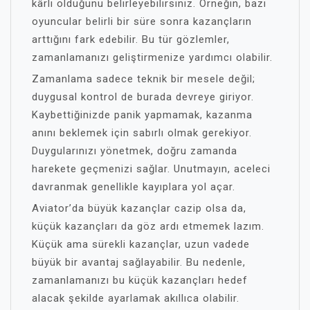
kârlı olduğunu belirleyebilirsiniz. Örneğin, bazı
oyuncular belirli bir süre sonra kazançların
arttığını fark edebilir. Bu tür gözlemler,
zamanlamanızı geliştirmenize yardımcı olabilir.
Zamanlama sadece teknik bir mesele değil;
duygusal kontrol de burada devreye giriyor.
Kaybettiğinizde panik yapmamak, kazanma
anını beklemek için sabırlı olmak gerekiyor.
Duygularınızı yönetmek, doğru zamanda
harekete geçmenizi sağlar. Unutmayın, aceleci
davranmak genellikle kayıplara yol açar.
Aviator’da büyük kazançlar cazip olsa da,
küçük kazançları da göz ardı etmemek lazım.
Küçük ama sürekli kazançlar, uzun vadede
büyük bir avantaj sağlayabilir. Bu nedenle,
zamanlamanızı bu küçük kazançları hedef
alacak şekilde ayarlamak akıllıca olabilir.