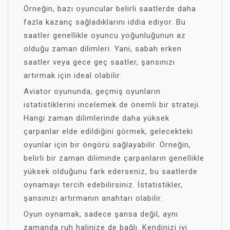
Örneğin, bazı oyuncular belirli saatlerde daha
fazla kazanç sağladıklarını iddia ediyor. Bu
saatler genellikle oyuncu yoğunluğunun az
olduğu zaman dilimleri. Yani, sabah erken
saatler veya gece geç saatler, şansınızı
artırmak için ideal olabilir.
Aviator oyununda, geçmiş oyunların
istatistiklerini incelemek de önemli bir strateji.
Hangi zaman dilimlerinde daha yüksek
çarpanlar elde edildiğini görmek, gelecekteki
oyunlar için bir öngörü sağlayabilir. Örneğin,
belirli bir zaman diliminde çarpanların genellikle
yüksek olduğunu fark ederseniz, bu saatlerde
oynamayı tercih edebilirsiniz. İstatistikler,
şansınızı artırmanın anahtarı olabilir.
Oyun oynamak, sadece şansa değil, aynı
zamanda ruh halinize de bağlı. Kendinizi iyi