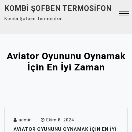
Skip
KOMBI ŞOFBEN TERMOSIFON
to
Kombi Şofben Termosifon
content
Close
Menu
Aviator Oyununu Oynamak
İçin En İyi Zaman
admin
Ekim 8, 2024
AVIATOR OYUNUNU OYNAMAK İÇIN EN İYI