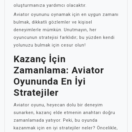
oluşturmanıza yardımcı olacaktır.
Aviator oyununu oynamak için en uygun zamanı
bulmak, dikkatli gözlemler ve kişisel
deneyimlerle mümkün. Unutmayın, her
oyuncunun stratejisi farklıdır; bu yüzden kendi
yolunuzu bulmak için cesur olun!
Kazanç İçin
Zamanlama: Aviator
Oyununda En İyi
Stratejiler
Aviator oyunu, heyecan dolu bir deneyim
sunarken, kazanç elde etmenin anahtarı doğru
zamanlamada yatıyor. Peki, bu oyunda
kazanmak için en iyi stratejiler neler? Öncelikle,