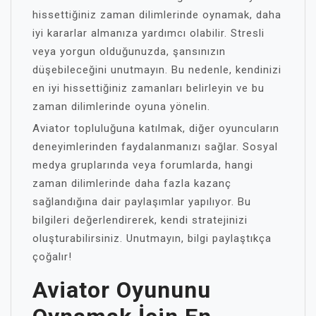
hissettiğiniz zaman dilimlerinde oynamak, daha
iyi kararlar almanıza yardımcı olabilir. Stresli
veya yorgun olduğunuzda, şansınızın
düşebileceğini unutmayın. Bu nedenle, kendinizi
en iyi hissettiğiniz zamanları belirleyin ve bu
zaman dilimlerinde oyuna yönelin.
Aviator topluluğuna katılmak, diğer oyuncuların
deneyimlerinden faydalanmanızı sağlar. Sosyal
medya gruplarında veya forumlarda, hangi
zaman dilimlerinde daha fazla kazanç
sağlandığına dair paylaşımlar yapılıyor. Bu
bilgileri değerlendirerek, kendi stratejinizi
oluşturabilirsiniz. Unutmayın, bilgi paylaştıkça
çoğalır!
Aviator Oyununu