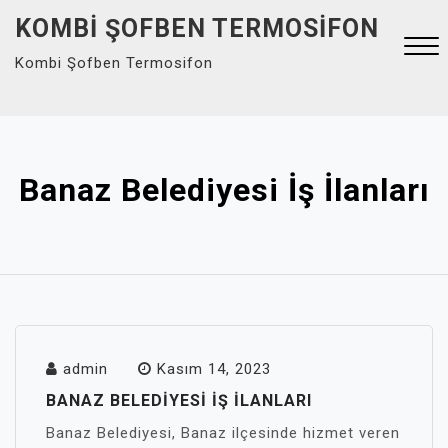
Skip
KOMBI ŞOFBEN TERMOSIFON
to
Kombi Şofben Termosifon
content
Close
Menu
Banaz Belediyesi İş İlanları
admin
Kasım 14, 2023
BANAZ BELEDIYESI İŞ İLANLARI
Banaz Belediyesi, Banaz ilçesinde hizmet veren