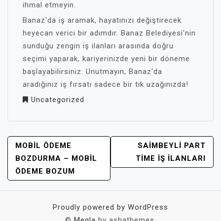
ihmal etmeyin.
Banaz'da iş aramak, hayatınızı değiştirecek
heyecan verici bir adımdır. Banaz Belediyesi'nin
sunduğu zengin iş ilanları arasında doğru
seçimi yaparak, kariyerinizde yeni bir döneme
başlayabilirsiniz. Unutmayın, Banaz'da
aradığınız iş fırsatı sadece bir tık uzağınızda!
Uncategorized
YAZI
MOBIL ÖDEME
SAIMBEYLI PART
GEZINMESI
BOZDURMA – MOBIL
TIME İŞ İLANLARI
ÖDEME BOZUM
Proudly powered by WordPress
©
Megla
by ashathemes.