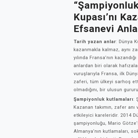
“Şampiyonluk
Kupası’nı Ka
Efsanevi Anla
Tarih yazan anlar
: Dünya K
kazanmakla kalmaz, aynı zam
yılında Fransa’nın kazandığı
anlardan biri olarak hafızal
vuruşlarıyla Fransa, ilk Dün
zaferi, tüm ülkeyi sarhoş et
olmadığını, bir ulusun guru
Şampiyonluk kutlamaları
:
Kazanan takımın, zafer anı 
etkileyici kareleridir. 2014
şampiyonluğu, Mario Götze'n
Almanya’nın kutlamaları, so