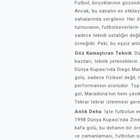
Futbol, birçoklarının gözünd
Ancak, bu sanatın en etkiley
sahalarında sergilenir. Her 
turnuvanın, futbolseverlerin
sadece teknik ustalığın deği
örneğidir. Peki, bu eşsiz anl
Göz Kamaştıran Teknik
: D
bazıları, teknik yeteneklerin
Dünya Kupası’nda Diego Marad
golü, sadece fiziksel değil
performansın ürünüdür. Topu
gol, Maradona’nın hem çevik
Tekrar tekrar izlenmesi ger
Anlık Deha
: İşte futbolun e
1998 Dünya Kupası’nda Zinedi
kafa golü, bu dehanın bir örn
ve zamanlaması, futbolun sa