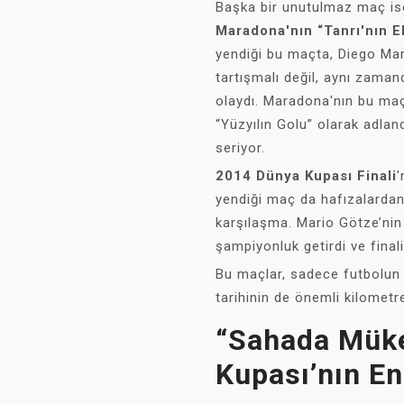
Başka bir unutulmaz maç i
Maradona'nın “Tanrı'nın E
yendiği bu maçta, Diego Mara
tartışmalı değil, aynı zamand
olaydı. Maradona'nın bu maç
“Yüzyılın Golu” olarak adlan
seriyor.
2014 Dünya Kupası Finali
'
yendiği maç da hafızalardan
karşılaşma. Mario Götze’nin
şampiyonluk getirdi ve final
Bu maçlar, sadece futbolun 
tarihinin de önemli kilometre
“Sahada Mük
Kupası’nın En