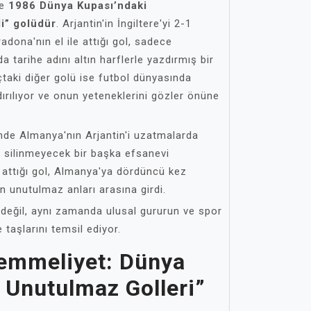
se
1986 Dünya Kupası’ndaki
li” golüdür
. Arjantin'in İngiltere'yi 2-1
dona'nın el ile attığı gol, sadece
a tarihe adını altın harflerle yazdırmış bir
taki diğer golü ise futbol dünyasında
dırılıyor ve onun yeteneklerini gözler önüne
nde Almanya'nın Arjantin'i uzatmalarda
 silinmeyecek bir başka efsanevi
 attığı gol, Almanya'ya dördüncü kez
in unutulmaz anları arasına girdi.
değil, aynı zamanda ulusal gururun ve spor
 taşlarını temsil ediyor.
emmeliyet: Dünya
 Unutulmaz Golleri”