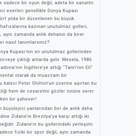
e sadece bir oyun değil, adeta bir sanattır.
ici eserleri genellikle Dünya Kupası
dört yılda bir düzenlenen bu büyük
 hafızalarına kazınan unutulmaz golleri,
l, aynı zamanda anlık dehanın da birer
arı nasıl tanımlarsınız?
ünya Kupası’nın en unutulmaz gollerinden
 zirveye çıktığı anlarda gelir. Mesela, 1986
ona’nın İngiltere’ye attığı “Tanrı’nın Eli”
, mental olarak da muazzam bir
 kaleci Peter Shilton’un üzerine aşırtan bu
liği hem de cesaretini gözler önüne serer.
eken bir şaheser!
n büyüleyici yanlarından biri de anlık deha.
ne Zidane’ın Brezilya’ya karşı attığı iki
eğidir. Zidane’ın bu gollerindeki yerleşimi
dece fiziki bir spor değil, aynı zamanda