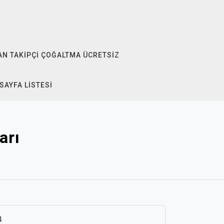
N TAKIPÇI ÇOĞALTMA ÜCRETSIZ
SAYFA LISTESI
arı
4