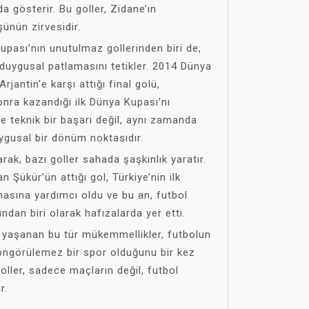
a gösterir. Bu goller, Zidane’ın
ünün zirvesidir.
upası’nın unutulmaz gollerinden biri de,
 duygusal patlamasını tetikler. 2014 Dünya
jantin’e karşı attığı final golü,
onra kazandığı ilk Dünya Kupası’nı
e teknik bir başarı değil, aynı zamanda
uygusal bir dönüm noktasıdır.
arak, bazı goller sahada şaşkınlık yaratır.
Şükür’ün attığı gol, Türkiye’nin ilk
masına yardımcı oldu ve bu an, futbol
ndan biri olarak hafızalarda yer etti.
 yaşanan bu tür mükemmellikler, futbolun
öngörülemez bir spor olduğunu bir kez
oller, sadece maçların değil, futbol
r.