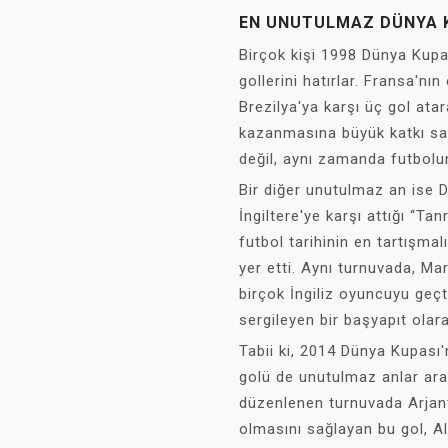
EN UNUTULMAZ DÜNYA K
Birçok kişi 1998 Dünya Kupas
gollerini hatırlar. Fransa'nı
Brezilya'ya karşı üç gol ata
kazanmasına büyük katkı sağ
değil, aynı zamanda futbolu
Bir diğer unutulmaz an ise
İngiltere'ye karşı attığı “Tan
futbol tarihinin en tartışmal
yer etti. Aynı turnuvada, Ma
birçok İngiliz oyuncuyu geçti
sergileyen bir başyapıt olara
Tabii ki, 2014 Dünya Kupası
golü de unutulmaz anlar aras
düzenlenen turnuvada Arjant
olmasını sağlayan bu gol, A