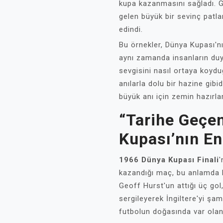
kupa kazanmasını sağladı. G
gelen büyük bir sevinç patlam
edindi.
Bu örnekler, Dünya Kupası'nı
aynı zamanda insanların duyg
sevgisini nasıl ortaya koyd
anılarla dolu bir hazine gibi
büyük anı için zemin hazırlar
“Tarihe Geçen
Kupası’nın En
1966 Dünya Kupası Finali
'
kazandığı maç, bu anlamda 
Geoff Hurst'un attığı üç go
sergileyerek İngiltere'yi şam
futbolun doğasında var olan 