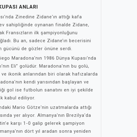
UPASI ANLARI
ı'nda Zinedine Zidane'ın attığı kafa
n ev sahipliğinde oynanan finalde Zidane,
rak Fransızların ilk şampiyonluğunu
ladı. Bu an, sadece Zidane’ın becerisini
n gücünü de gözler önüne serdi.
 Diego Maradona'nın 1986 Dünya Kupası'nda
rı'nın Eli” golüdür. Maradona'nın bu golü,
ı ve ikonik anlarından biri olarak hafızalarda
radona'nın kendi yarısından başlayan ve
ği gol ise futbolun sanatını en iyi şekilde
k kabul ediliyor.
'ndaki Mario Götze'nin uzatmalarda attığı
ında yer alıyor. Almanya'nın Brezilya'da
in’e karşı 1-0 galip gelerek şampiyon
lmanya'nın dört yıl aradan sonra yeniden