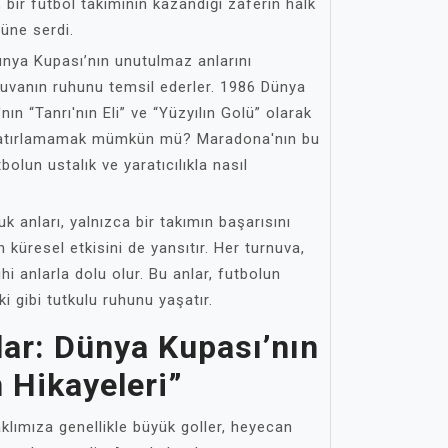
ar, bir futbol takımının kazandığı zaferin halk
nüne serdi.
ünya Kupası’nın unutulmaz anlarını
nuvanın ruhunu temsil ederler. 1986 Dünya
n “Tanrı'nın Eli” ve “Yüzyılın Golü” olarak
 hatırlamamak mümkün mü? Maradona'nın bu
olun ustalık ve yaratıcılıkla nasıl
 anları, yalnızca bir takımın başarısını
 küresel etkisini de yansıtır. Her turnuva,
ihi anlarla dolu olur. Bu anlar, futbolun
i gibi tutkulu ruhunu yaşatır.
ar: Dünya Kupası’nın
n Hikayeleri”
klımıza genellikle büyük goller, heyecan