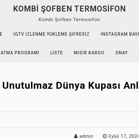
KOMBI ŞOFBEN TERMOSIFON
Kombi Şofben Termosifon
E
IGTV IZLENME YÜKLEME ŞIFRESIZ
INSTAGRAM BAYA
 ATMA PROGRAMI
LISTE
MISIR KARGO
ONAY
 Unutulmaz Dünya Kupası Anl
admin
Eylül 17, 202