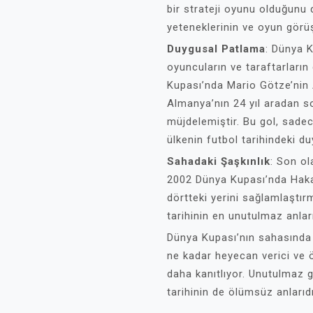
bir strateji oyunu olduğunu d
yeteneklerinin ve oyun görüş
Duygusal Patlama
: Dünya K
oyuncuların ve taraftarların
Kupası’nda Mario Götze’nin Ar
Almanya’nın 24 yıl aradan s
müjdelemiştir. Bu gol, sadec
ülkenin futbol tarihindeki d
Sahadaki Şaşkınlık
: Son ol
2002 Dünya Kupası’nda Hakan 
dörtteki yerini sağlamlaştır
tarihinin en unutulmaz anları
Dünya Kupası’nın sahasında
ne kadar heyecan verici ve 
daha kanıtlıyor. Unutulmaz g
tarihinin de ölümsüz anlarıdı