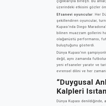
çığlıklarıyla birleşti. Bu anl
üzerindeki etkisini gözler ö
Efsanevi oyuncular
: Her D
şekillendiren oyuncular, tur
Kupası'nda Diego Maradona'nı
bilinen muazzam gollerini
olağanüstü performansı, futb
buluştuğunu gösterdi.
Dünya Kupası’nın şampiyonluk
değil, aynı zamanda futbolun
yeni efsaneler yaratır ve tar
evrensel dilini ve her zamank
“Duygusal Anl
Kalpleri Isıta
Dünya Kupası denildiğinde, a