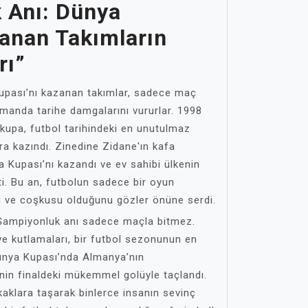
 Anı: Dünya
zanan Takımların
rı”
upası’nı kazanan takımlar, sadece maç
anda tarihe damgalarını vururlar. 1998
 kupa, futbol tarihindeki en unutulmaz
ara kazındı. Zinedine Zidane'ın kafa
ya Kupası’nı kazandı ve ev sahibi ülkenin
ti. Bu an, futbolun sadece bir oyun
ru ve coşkusu olduğunu gözler önüne serdi.
 Şampiyonluk anı sadece maçla bitmez.
ve kutlamaları, bir futbol sezonunun en
 Dünya Kupası’nda Almanya’nın
in finaldeki mükemmel golüyle taçlandı.
kaklara taşarak binlerce insanın sevinç