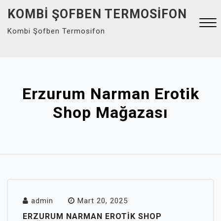
Skip
KOMBI ŞOFBEN TERMOSIFON
to
Kombi Şofben Termosifon
content
Close
Menu
Erzurum Narman Erotik
Shop Mağazası
admin
Mart 20, 2025
ERZURUM NARMAN EROTIK SHOP