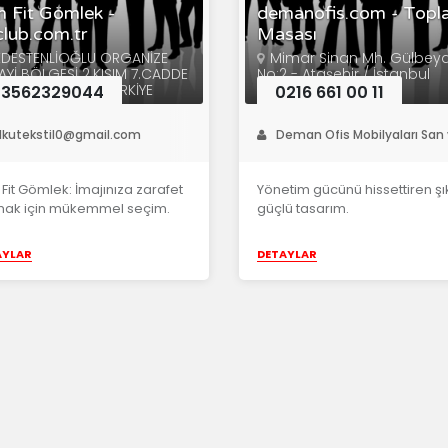
m Fit Gömlek -
demanofis.com - Topla
lub.com.tr
Masası
EDESTENLİOĞLU ORGANİZE
Mimar Sinan Mh. Gülbeya
AYİ BÖLGESİ 2.KISIM 7.CADDE
No:2 - Ataşehir / İstanbul
1 MERKEZ/TOKAT/TÜRKİYE
03562329044
0216 661 00 11
lkutekstil0@gmail.com
Deman Ofis Mobilyaları San v
 Fit Gömlek: İmajınıza zarafet
Yönetim gücünü hissettiren şı
mak için mükemmel seçim.
güçlü tasarım.
AYLAR
DETAYLAR