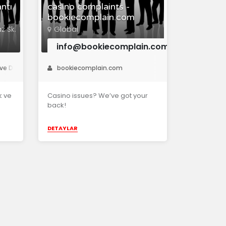
ntı
casino complaints -
bookiecomplain.com
z Sk.
Global
info@bookiecomplain.com
e Dış Tic. LTD. ŞTİ
bookiecomplain.com
k ve
Casino issues? We’ve got your
back!
DETAYLAR