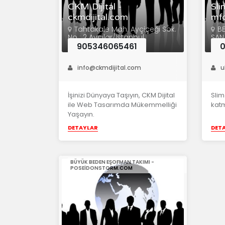
CKM Dijital -
Sli
ckmdijital.com
mfc
Tahtakale Mah. Ayçiçeği Sok.
B
No : 2 Avcılar/İstanbul
SAN
16/
905346065461
info@ckmdijital.com
u
İşinizi Dünyaya Taşıyın, CKM Dijital
Slim
ile Web Tasarımda Mükemmelliği
kat
Yaşayın.
DETAYLAR
DET
BÜYÜK BEDEN EŞOFMAN TAKIMI -
POSEIDONSTORM.COM