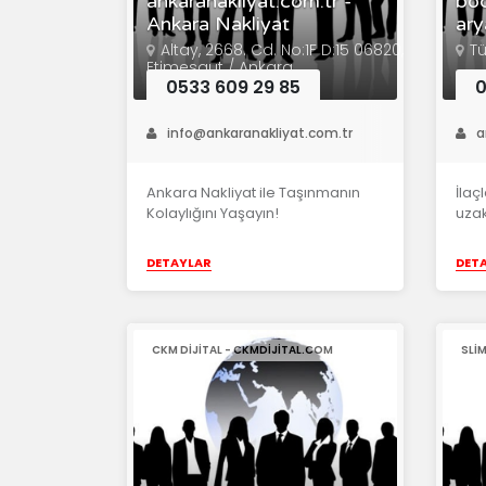
ankaranakliyat.com.tr -
böc
Ankara Nakliyat
ary
Altay, 2668. Cd. No:1F D:15 06820,
Tü
Etimesgut / Ankara
0533 609 29 85
0
info@ankaranakliyat.com.tr
a
Ankara Nakliyat ile Taşınmanın
İlaç
Kolaylığını Yaşayın!
uzak
DETAYLAR
DET
CKM DIJITAL - CKMDIJITAL.COM
SLI