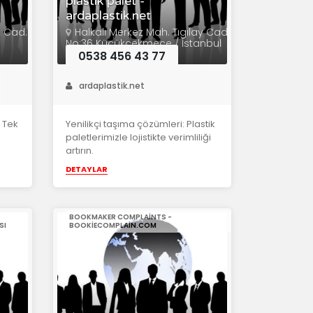
plastik palet -
ardaplastik.net
t Cad.
Halkalı Merkez Mah. Tıgılay Cad.
No:36 Küçükçekmece / İstanbul
0538 456 43 77
ardaplastik.net
n Tek
Yenilikçi taşıma çözümleri: Plastik
paletlerimizle lojistikte verimliliği
artırın.
DETAYLAR
BOOKMAKER COMPLAINTS -
SI
BOOKIECOMPLAIN.COM