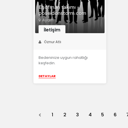
Eşofman takımı -
poseidonstorm.com
Aydın
İletişim
Öznur Atlı
Bedeninize uygun rahatlığı
keşfedin.
DETAYLAR
Previous
1
2
3
4
5
6