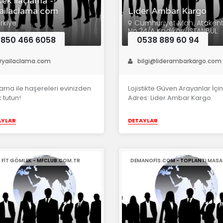
ek ilaçlama -
ailaclama.com
Lider Ambar Kargo
rkiye
Cumhuriyet Mah. Ataken
No:24/A Kadıköy/İSTANBUL
850 466 6058
0538 889 60 94
ryailaclama.com
bilgi@liderambarkargo.com
lama ile haşereleri evinizden
Lojistikte Güven Arayanlar İçi
 tutun!
Adres: Lider Ambar Kargo.
AYLAR
DETAYLAR
M FIT GÖMLEK - MFCLUB.COM.TR
DEMANOFIS.COM - TOPLANTI MASA