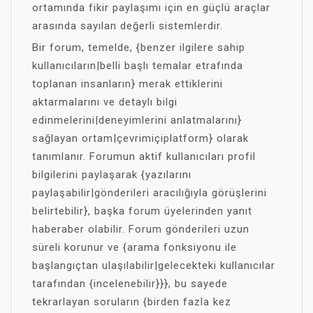
ortamında fikir paylaşımı için en güçlü araçlar
arasında sayılan değerli sistemlerdir.
Bir forum, temelde, {benzer ilgilere sahip
kullanıcıların|belli başlı temalar etrafında
toplanan insanların} merak ettiklerini
aktarmalarını ve detaylı bilgi
edinmelerini|deneyimlerini anlatmalarını}
sağlayan ortam|çevrimiçiplatform} olarak
tanımlanır. Forumun aktif kullanıcıları profil
bilgilerini paylaşarak {yazılarını
paylaşabilir|gönderileri aracılığıyla görüşlerini
belirtebilir}, başka forum üyelerinden yanıt
haberaber olabilir. Forum gönderileri uzun
süreli korunur ve {arama fonksiyonu ile
başlangıçtan ulaşılabilir|gelecekteki kullanıcılar
tarafından {incelenebilir}}}, bu sayede
tekrarlayan soruların {birden fazla kez