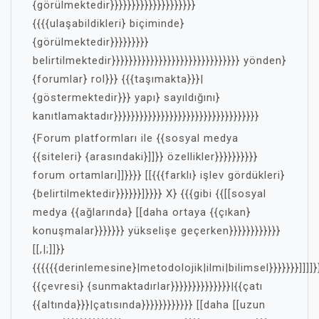
{görülmektedir}}}}}}}}}}}}}}}}}}}}
{{{{ulaşabildikleri} biçiminde}
{görülmektedir}}}}}}}}}
belirtilmektedir}}}}}}}}}}}}}}}}}}}}}}}}}}}}}} yönden}
{forumlar} rol}}} {{{taşımakta}}}|
{göstermektedir}}} yapı} sayıldığını}
kanıtlamaktadır}}}}}}}}}}}}}}}}}}}}}}}}}}}}}}}}}}
{Forum platformları ile {{sosyal medya
{{siteleri} {arasındaki}]]}} özellikler}}}}}}}}}}
forum ortamları]]}}}} [[{{{farklı} işlev gördükleri}
{belirtilmektedir}}}}}}]}}}} X} {{{gibi {{[[sosyal
medya {{ağlarında} [[daha ortaya {{çıkan}
konuşmalar}}}}}}} yükselişe geçerken}}}}}}}}}}}}
[[,|;]]}}
{{{{{{derinlemesine}|metodolojik|ilmi|bilimsel}}}}}}}]]]]}
{{çevresi} {sunmaktadırlar}}}}}}}}}}}}}}|{{çatı
{{altında}}}|çatısında}}}}}}}}}}}} [[daha [[uzun