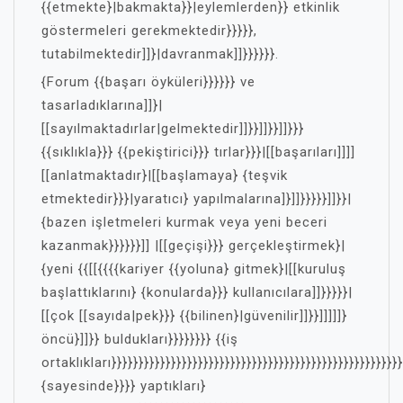
{{etmekte}|bakmakta}}|eylemlerden}} etkinlik
göstermeleri gerekmektedir}}}}},
tutabilmektedir]]}|davranmak]]}}}}}}.
{Forum {{başarı öyküleri}}}}}} ve
tasarladıklarına]]}|
[[sayılmaktadırlar|gelmektedir]]}}]]}}]]}}}
{{sıklıkla}}} {{pekiştirici}}} tırlar}}}|[[başarıları]]]]
[[anlatmaktadır}|[[başlamaya} {teşvik
etmektedir}}}|yaratıcı} yapılmalarına]}]]}}}}}]]}}|
{bazen işletmeleri kurmak veya yeni beceri
kazanmak}}}}}}]] |[[geçişi}}} gerçekleştirmek}|
{yeni {{[[{{{{kariyer {{yoluna} gitmek}|[[kuruluş
başlattıklarını} {konularda}}} kullanıcılara]]}}}}}|
[[çok [[sayıda|pek}}} {{bilinen}|güvenilir]]}}]]]]]}
öncü}]]}} buldukları}}}}}}}} {{iş
ortaklıkları}}}}}}}}}}}}}}}}}}}}}}}}}}}}}}}}}}}}}}}}}}}}}}}}}}}}}}
{sayesinde}}}} yaptıkları}