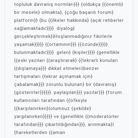
topluluk davranış normları}}} {oldukça {{önemli}
bir mesele} olmakta}, {çoğu başarılı forum}
platform}} {bu {{ilkeler hakkında} {açık rehberler
sağlamaktadır}}}}. diyalog}
gerçekleştirmek}|Hoşlanmadığınız fikirlerle
yaşamak}}}}} {{ortamının}}} {{özünde}}}}}
bulunmaktadır}}}}. gelen} {kişiler}}}} {genellikle
{{eski yazıları {{araştırarak} {{tekrarlı konuları
{{dışlamaya}}} dikkat etmeleri|benzer
tartışmaları {tekrar açmamak için}
çabalamak}}} zorunlu bulunan} bir {davranış}
{gösterirler}}}}}}. paylaşılan}}} yazılar}}} {forum
kullanıcıları tarafından {{öfkeyle
{{karşılanırken}|olumsuz {şekilde}
yargılanırken}}}}} ve {genellikle {{moderatörler
tarafından}}} çıkartıldığından}}}, arınmakta}|
{hareketlerden {{aman