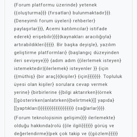
{Forum platformu üzerinde} yetenek
{{oluşturma}}} {fırsatları} bulunmaktadır}}}.
{Deneyimli forum üyeleri} rehberler}
paylaşırlar}}}, Acemi katılımcılar} istifade
ederek} erişebilir}}}}|kaynakları aracılığıyla}
artırabildikleri}}}}}. Bir başka deyişle}, yazılım
geliştirme platformları} {başlangıç düzeyinden
ileri seviyeye}}} {adım adım {{ilerlemek isteyen}
istemektedir|{ilerlemek} isteyenler }} {için
{{müthiş} {bir araç}|{kişiler} {için}}}}}}}. Topluluk
üyesi olan kişiler} sorulara cevap vermek
yerine} {birbirlerine {{bilgi aktarırken}|örnek
[[gösterirken|anlatırken|{belirtmek}]] yapıda}
[[yaptıkları|}}}}}}}}}}}}}}}}}}} {sağlarlar}}}}.
{Forum teknolojisinin gelişimi}}} ilerlemekte}
olduğu hakkında|rolü {{ile ilgili}}}}}} görüş ve
değerlendirme}|pek çok takip ve {{gözlem}}}}}