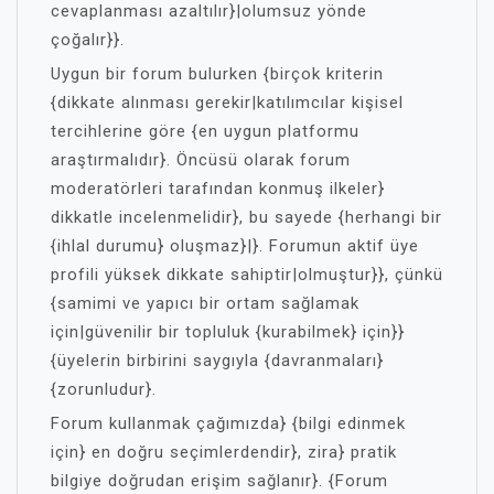
cevaplanması azaltılır}|olumsuz yönde
çoğalır}}.
Uygun bir forum bulurken {birçok kriterin
{dikkate alınması gerekir|katılımcılar kişisel
tercihlerine göre {en uygun platformu
araştırmalıdır}. Öncüsü olarak forum
moderatörleri tarafından konmuş ilkeler}
dikkatle incelenmelidir}, bu sayede {herhangi bir
{ihlal durumu} oluşmaz}|}. Forumun aktif üye
profili yüksek dikkate sahiptir|olmuştur}}, çünkü
{samimi ve yapıcı bir ortam sağlamak
için|güvenilir bir topluluk {kurabilmek} için}}
{üyelerin birbirini saygıyla {davranmaları}
{zorunludur}.
Forum kullanmak çağımızda} {bilgi edinmek
için} en doğru seçimlerdendir}, zira} pratik
bilgiye doğrudan erişim sağlanır}. {Forum