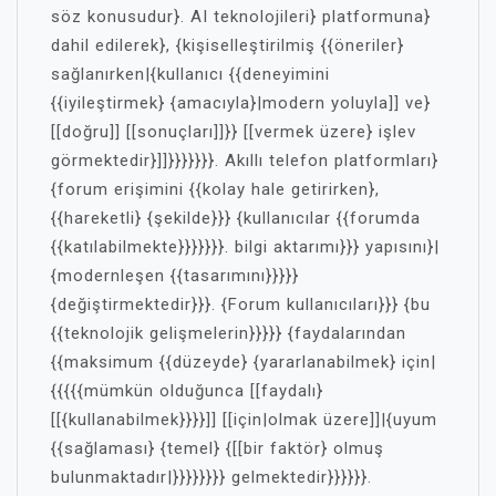
söz konusudur}. AI teknolojileri} platformuna}
dahil edilerek}, {kişiselleştirilmiş {{öneriler}
sağlanırken|{kullanıcı {{deneyimini
{{iyileştirmek} {amacıyla}|modern yoluyla]] ve}
[[doğru]] [[sonuçları]]}} [[vermek üzere} işlev
görmektedir}]]}}}}}}}. Akıllı telefon platformları}
{forum erişimini {{kolay hale getirirken},
{{hareketli} {şekilde}}} {kullanıcılar {{forumda
{{katılabilmekte}}}}}}}. bilgi aktarımı}}} yapısını}|
{modernleşen {{tasarımını}}}}}
{değiştirmektedir}}}. {Forum kullanıcıları}}} {bu
{{teknolojik gelişmelerin}}}}} {faydalarından
{{maksimum {{düzeyde} {yararlanabilmek} için|
{{{{{mümkün olduğunca [[faydalı}
[[{kullanabilmek}}}}]] [[için|olmak üzere]]|{uyum
{{sağlaması} {temel} {[[bir faktör} olmuş
bulunmaktadır|}}}}}}}} gelmektedir}}}}}}.