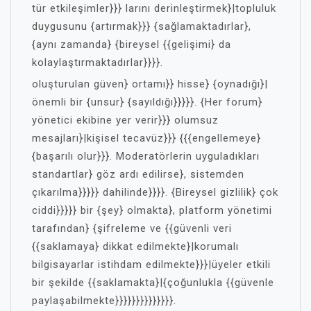
tür etkileşimler}}} larını derinleştirmek}|topluluk
duygusunu {artırmak}}} {sağlamaktadırlar},
{aynı zamanda} {bireysel {{gelişimi} da
kolaylaştırmaktadırlar}}}}.
oluşturulan güven} ortamı}} hisse} {oynadığı}|
önemli bir {unsur} {sayıldığı}}}}}. {Her forum}
yönetici ekibine yer verir}}} olumsuz
mesajları}|kişisel tecavüz}}} {{{engellemeye}
{başarılı olur}}}. Moderatörlerin uyguladıkları
standartlar} göz ardı edilirse}, sistemden
çıkarılma}}}}} dahilinde}}}}. {Bireysel gizlilik} çok
ciddi}}}}} bir {şey} olmakta}, platform yönetimi
tarafından} {şifreleme ve {{güvenli veri
{{saklamaya} dikkat edilmekte}|korumalı
bilgisayarlar istihdam edilmekte}}}|üyeler etkili
bir şekilde {{saklamakta}|{çoğunlukla {{güvenle
paylaşabilmekte}}}}}}}}}}}}}}.