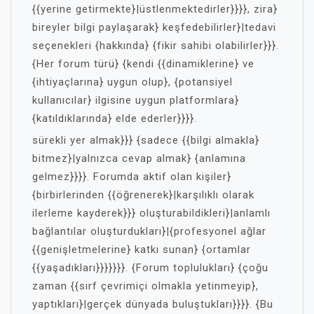
{{yerine getirmekte}|üstlenmektedirler}}}}, zira}
bireyler bilgi paylaşarak} keşfedebilirler}|tedavi
seçenekleri {hakkında} {fikir sahibi olabilirler}}}.
{Her forum türü} {kendi {{dinamiklerine} ve
{ihtiyaçlarına} uygun olup}, {potansiyel
kullanıcılar} ilgisine uygun platformlara}
{katıldıklarında} elde ederler}}}}.
sürekli yer almak}}} {sadece {{bilgi almakla}
bitmez}|yalnızca cevap almak} {anlamına
gelmez}}}}. Forumda aktif olan kişiler}
{birbirlerinden {{öğrenerek}|karşılıklı olarak
ilerleme kayderek}}} oluşturabildikleri}|anlamlı
bağlantılar oluşturdukları}|{profesyonel ağlar
{{genişletmelerine} katkı sunan} {ortamlar
{{yaşadıkları}}}}}}}. {Forum toplulukları} {çoğu
zaman {{sırf çevrimiçi olmakla yetinmeyip},
yaptıkları}|gerçek dünyada buluştukları}}}}. {Bu