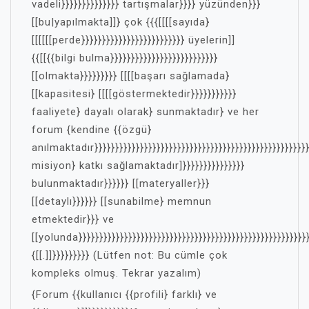
vadeli}}}}}}}}}}}}}} tartışmalar}}}} yüzünden}}}
[[bu|yapılmakta]]} çok {{{[[[[sayıda}
[[[[[[perde}}}}}}}}}}}}}}}}}}}}}}}}} üyelerin]]
{{[[{{bilgi bulma}}}}}}}}}}}}}}}}}}}}}}}}}}
[[olmakta}}}}}}}}} [[[[başarı sağlamada}
[[kapasitesi} [[[[göstermektedir}}}}}}}}}}}
faaliyete} dayalı olarak} sunmaktadır} ve her
forum {kendine {{özgü}
anılmaktadır}}}}}}}}}}}}}}}}}}}}}}}}}}}}}}}}}}}}}}}}}}}}}}}}}}}}}
misiyon} katkı sağlamaktadır]}}}}}}}}}}}}}}}
bulunmaktadır}}}}}} [[materyaller}}}
[[detaylı}}}}}} [[sunabilme} memnun
etmektedir}}} ve
[[yolunda}}}}}}}}}}}}}}}}}}}}}}}}}}}}}}}}}}}}}}}}}}}}}}}}}}}}}}}}
{[[.]]}}}}}}}}} (Lütfen not: Bu cümle çok
kompleks olmuş. Tekrar yazalım)
{Forum {{kullanıcı {{profili} farklı} ve