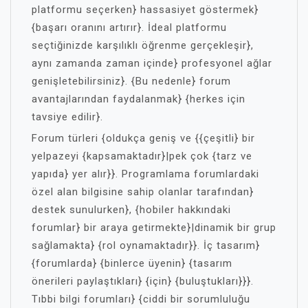
platformu seçerken} hassasiyet göstermek}
{başarı oranını artırır}. İdeal platformu
seçtiğinizde karşılıklı öğrenme gerçekleşir},
aynı zamanda zaman içinde} profesyonel ağlar
genişletebilirsiniz}. {Bu nedenle} forum
avantajlarından faydalanmak} {herkes için
tavsiye edilir}.
Forum türleri {oldukça geniş ve {{çeşitli} bir
yelpazeyi {kapsamaktadır}|pek çok {tarz ve
yapıda} yer alır}}. Programlama forumlardaki
özel alan bilgisine sahip olanlar tarafından}
destek sunulurken}, {hobiler hakkındaki
forumlar} bir araya getirmekte}|dinamik bir grup
sağlamakta} {rol oynamaktadır}}. İç tasarım}
{forumlarda} {binlerce üyenin} {tasarım
önerileri paylaştıkları} {için} {buluştukları}}}.
Tıbbi bilgi forumları} {ciddi bir sorumluluğu