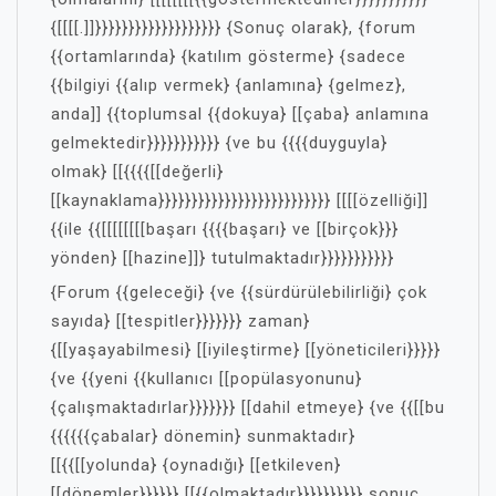
{[[[[.]]}}}}}}}}}}}}}}}}}}} {Sonuç olarak}, {forum
{{ortamlarında} {katılım gösterme} {sadece
{{bilgiyi {{alıp vermek} {anlamına} {gelmez},
anda]] {{toplumsal {{dokuya} [[çaba} anlamına
gelmektedir}}}}}}}}}}} {ve bu {{{{duyguyla}
olmak} [[{{{{[[değerli}
[[kaynaklama}}}}}}}}}}}}}}}}}}}}}}}}}} [[[[özelliği]]
{{ile {{[[[[[[[[başarı {{{{başarı} ve [[birçok}}}
yönden} [[hazine]]} tutulmaktadır}}}}}}}}}}}
{Forum {{geleceği} {ve {{sürdürülebilirliği} çok
sayıda} [[tespitler}}}}}}} zaman}
{[[yaşayabilmesi} [[iyileştirme} [[yöneticileri}}}}}
{ve {{yeni {{kullanıcı [[popülasyonunu}
{çalışmaktadırlar}}}}}}} [[dahil etmeye} {ve {{[[bu
{{{{{{çabalar} dönemin} sunmaktadır}
[[{{[[yolunda} {oynadığı} [[etkileven}
[[dönemler}}}}}} [[{{olmaktadır}}}}}}}}}} sonuç