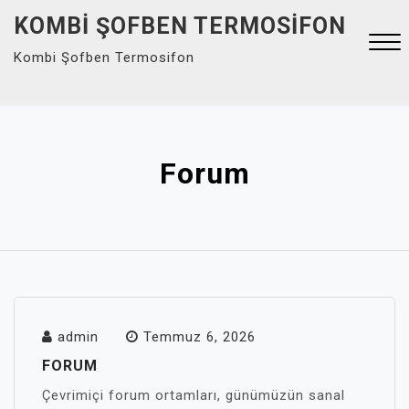
Skip
KOMBI ŞOFBEN TERMOSIFON
to
Kombi Şofben Termosifon
content
Close
Menu
Forum
admin
Temmuz 6, 2026
FORUM
Çevrimiçi forum ortamları, günümüzün sanal