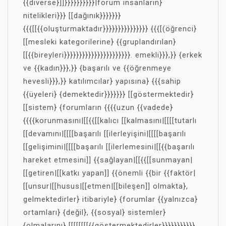
{{diverse}]]}}}}}}}}}}|forum insanların}
nitelikleri}}} [[dağınık}}}}}}}
{{{[[{{oluşturmaktadır}}}}}}}}}}}}}}} {{{[(öğrenci}
[[mesleki kategorilerine} {{gruplandırılan}
[[{{bireyleri}}}}}}}}}}}}}}}}}}}}}}. emekli}}},}} {erkek
ve {{kadın}}},}} {başarılı ve {{öğrenmeye
hevesli}}},}} katılımcılar} yapısına} {{{sahip
{{üyeleri} {demektedir}}}}}}} [[göstermektedir}
[[sistem} {forumların {{{{uzun {{vadede}
{{{{korunmasını|[[{{[[kalıcı [[kalmasını|[[[[tutarlı
[[devamını|[[[[başarılı [[ilerleyişini|[[[[başarılı
[[gelişimini|[[[[başarılı [[ilerlemesini|[[{{başarılı
hareket etmesini]] {{sağlayan|[[{{[[sunmayan|
[[getiren|[[katkı yapan]] {{önemli {{bir {{faktör|
[[unsur|[[husus|[[etmen|[[bileşen]] olmakta},
gelmektedirler} itibariyle} {forumlar {{yalnızca}
ortamları} {değil}, {{sosyal} sistemler}
{olmalarını} [[[[[[[[{{göstermektedirler}}}}}}}}}}}