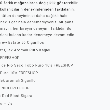
nkü farklı mağazalarda değişiklik gösterebilir.
kullanıcıların deneyimlerinden faydalanın.
tütün deneyiminizi daha sağlıklı hale
çenek. Eğer hala denemediyseniz, bir şans
mayın, her bireyin deneyimi farklıdır. Bu
 olanı bulana kadar denemeye devam edin!
ew Estate 50 Cigarillos
t Çilek Aromalı Puro Kağıdı
o FREESHOP
 de Río Seco Tobo Puro 10’s FREESHOP
 Puro 10’s FREESHOP
ek aromalı Sigarillo
 70Cl FREESHOP
Red Blast Sigara
o – 5’s