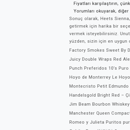
Fiyatları karşılaştırın, çü
Yorumları okuyarak, diğer 
Sonuç olarak, Heets Sienna, 
getirmek için harika bir se
vermek isteyebilirsiniz. Unut
yüzden, sizin için en uygun
Factory Smokes Sweet By Dr
Juicy Double Wraps Red Aler
Punch Preferidos 10’s Pur
Hoyo de Monterrey Le Hoyo
Montecristo Petit Edmundo
Handelsgold Bright Red – Çil
Jim Beam Bourbon Whiskey
Manchester Queen Compact 
Romeo y Julieta Puritos pur