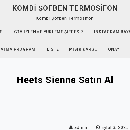
KOMBI ŞOFBEN TERMOSIFON
Kombi Şofben Termosifon
E
IGTV IZLENME YÜKLEME ŞIFRESIZ
INSTAGRAM BAYA
 ATMA PROGRAMI
LISTE
MISIR KARGO
ONAY
Heets Sienna Satın Al
admin
Eylül 3, 2025