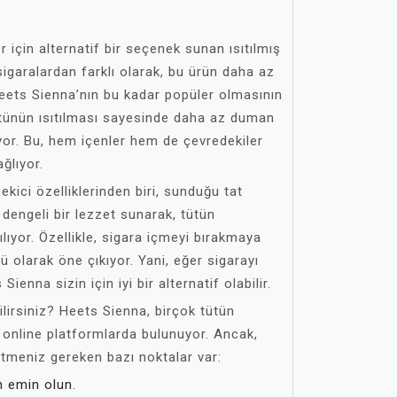
er için alternatif bir seçenek sunan ısıtılmış
igaralardan farklı olarak, bu ürün daha az
, Heets Sienna’nın bu kadar popüler olmasının
tütünün ısıtılması sayesinde daha az duman
or. Bu, hem içenler hem de çevredekiler
ğlıyor.
ekici özelliklerinden biri, sunduğu tat
 dengeli bir lezzet sunarak, tütün
şılıyor. Özellikle, sigara içmeyi bırakmaya
nü olarak öne çıkıyor. Yani, eğer sigarayı
ienna sizin için iyi bir alternatif olabilir.
lirsiniz? Heets Sienna, birçok tütün
online platformlarda bulunuyor. Ancak,
tmeniz gereken bazı noktalar var:
n emin olun.