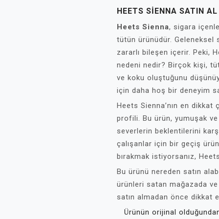
HEETS SIENNA SATIN AL
Heets Sienna
, sigara içenl
tütün ürünüdür. Geleneksel s
zararlı bileşen içerir. Peki
nedeni nedir? Birçok kişi, 
ve koku oluştuğunu düşünüy
için daha hoş bir deneyim sa
Heets Sienna’nın en dikkat ç
profili. Bu ürün, yumuşak ve
severlerin beklentilerini kar
çalışanlar için bir geçiş ürü
bırakmak istiyorsanız, Heets S
Bu ürünü nereden satın alabi
ürünleri satan mağazada ve 
satın almadan önce dikkat e
Ürünün orijinal olduğunda