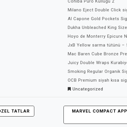
Cohiba Puro Küllüğü 2
Milano Eject Double Click s
Al Capone Gold Pockets Siga
Dukha Unbleached King Size
Hoyo de Monterry Epicure N
JxB Yellow sarma tütünü – 
Mac Baren Cube Bronze Pr
Juicy Double Wraps Kurabiye
Smoking Regular Organik Sig
OCB Premium siyah kısa sig
Uncategorized
ÖZEL TATLAR
MARVEL COMPACT APPL