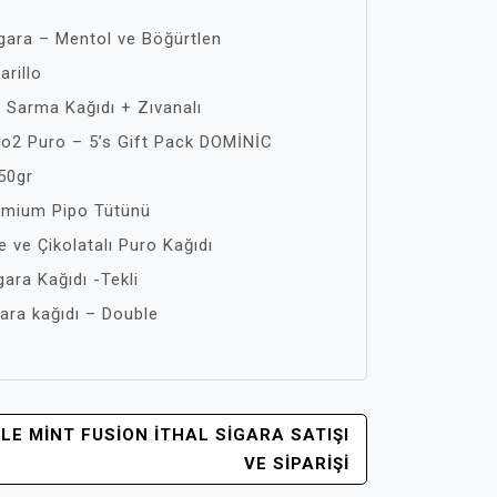
igara – Mentol ve Böğürtlen
rillo
 Sarma Kağıdı + Zıvanalı
o2 Puro – 5’s Gift Pack DOMİNİC
50gr
emium Pipo Tütünü
 ve Çikolatalı Puro Kağıdı
ara Kağıdı -Tekli
ara kağıdı – Double
E MINT FUSION İTHAL SIGARA SATIŞI
VE SIPARIŞI