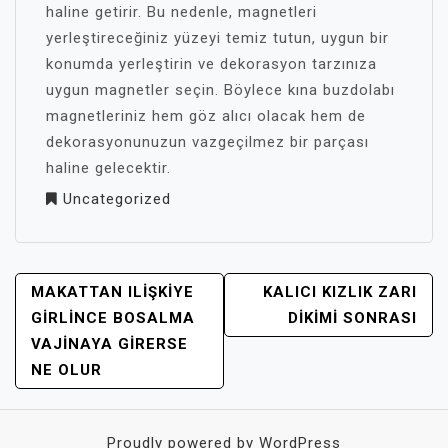
haline getirir. Bu nedenle, magnetleri
yerleştireceğiniz yüzeyi temiz tutun, uygun bir
konumda yerleştirin ve dekorasyon tarzınıza
uygun magnetler seçin. Böylece kına buzdolabı
magnetleriniz hem göz alıcı olacak hem de
dekorasyonunuzun vazgeçilmez bir parçası
haline gelecektir.
Uncategorized
YAZI
MAKATTAN ILIŞKIYE
KALICI KIZLIK ZARI
GEZINMESI
GIRLINCE BOSALMA
DIKIMI SONRASI
VAJINAYA GIRERSE
NE OLUR
Proudly powered by WordPress