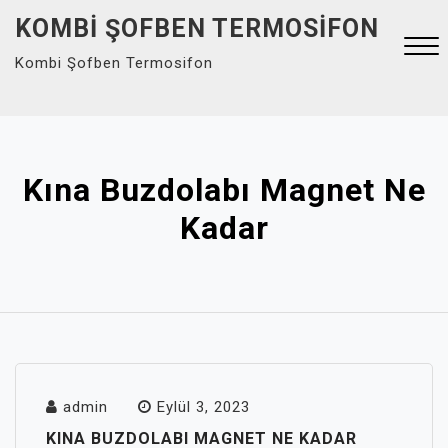
Skip
KOMBI ŞOFBEN TERMOSIFON
to
Kombi Şofben Termosifon
content
Close
Menu
Kına Buzdolabı Magnet Ne
Kadar
admin
Eylül 3, 2023
KINA BUZDOLABI MAGNET NE KADAR