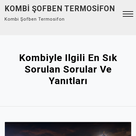
Skip
KOMBI ŞOFBEN TERMOSIFON
to
Kombi Şofben Termosifon
content
Close
Menu
Kombiyle Ilgili En Sık
Sorulan Sorular Ve
Yanıtları