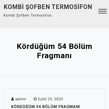
Skip
KOMBI ŞOFBEN TERMOSIFON
to
Kombi Şofben Termosifon
content
Close
Menu
Kördüğüm 54 Bölüm
Fragmanı
admin
Eylül 29, 2023
KÖRDÜĞÜM 54 BÖLÜM FRAGMANI