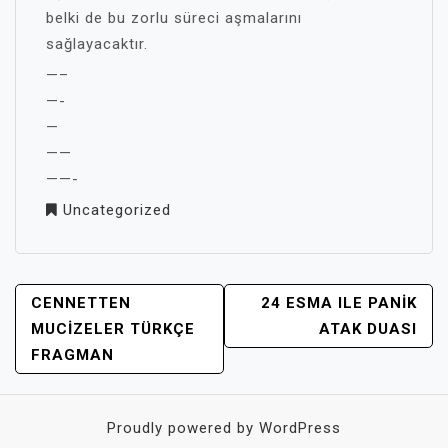
belki de bu zorlu süreci aşmalarını
sağlayacaktır.
—–
—-
—
——
——-
Uncategorized
YAZI
CENNETTEN
24 ESMA ILE PANIK
GEZINMESI
MUCIZELER TÜRKÇE
ATAK DUASI
FRAGMAN
Proudly powered by WordPress