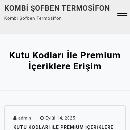
Skip
KOMBI ŞOFBEN TERMOSIFON
to
Kombi Şofben Termosifon
content
Close
Menu
Kutu Kodları İle Premium
İçeriklere Erişim
admin
Eylül 14, 2025
KUTU KODLARI İLE PREMIUM İÇERIKLERE