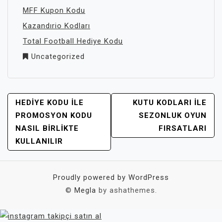
MFF Kupon Kodu
Kazandırio Kodları
Total Football Hediye Kodu
Uncategorized
YAZI
HEDIYE KODU İLE
KUTU KODLARI İLE
GEZINMESI
PROMOSYON KODU
SEZONLUK OYUN
NASIL BIRLIKTE
FIRSATLARI
KULLANILIR
Proudly powered by WordPress
©
Megla
by ashathemes.