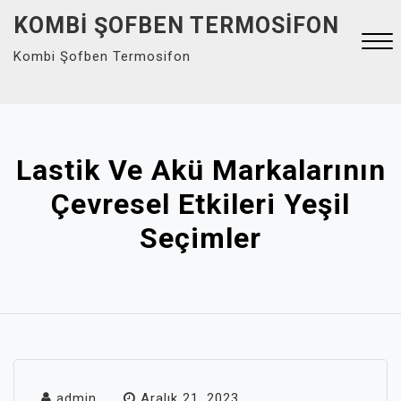
Skip
KOMBI ŞOFBEN TERMOSIFON
to
Kombi Şofben Termosifon
content
Close
Menu
Lastik Ve Akü Markalarının
Çevresel Etkileri Yeşil
Seçimler
admin
Aralık 21, 2023