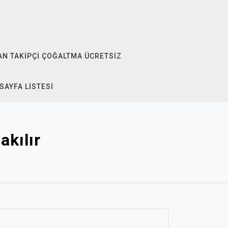
N TAKIPÇI ÇOĞALTMA ÜCRETSIZ
SAYFA LISTESI
akılır