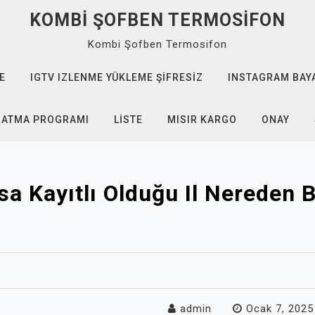
KOMBI ŞOFBEN TERMOSIFON
Kombi Şofben Termosifon
E
IGTV IZLENME YÜKLEME ŞIFRESIZ
INSTAGRAM BAYA
 ATMA PROGRAMI
LISTE
MISIR KARGO
ONAY
a Kayıtlı Olduğu Il Nereden B
admin
Ocak 7, 2025