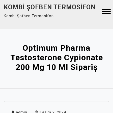
Skip
KOMBI ŞOFBEN TERMOSIFON
to
Kombi Şofben Termosifon
content
Close
Menu
Optimum Pharma
Testosterone Cypionate
200 Mg 10 Ml Sipariş
admin
Kasım 2, 2024