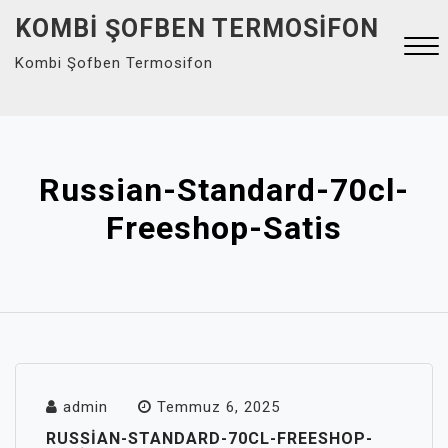
Skip
KOMBI ŞOFBEN TERMOSIFON
to
Kombi Şofben Termosifon
content
Close
Menu
Russian-Standard-70cl-
Freeshop-Satis
admin
Temmuz 6, 2025
RUSSIAN-STANDARD-70CL-FREESHOP-