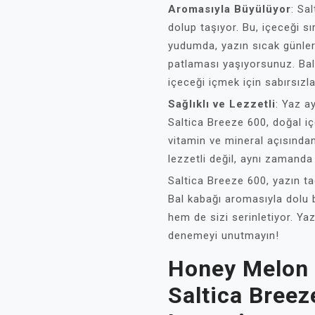
Aromasıyla Büyülüyor
: Sa
dolup taşıyor. Bu, içeceği s
yudumda, yazın sıcak günleri
patlaması yaşıyorsunuz. Bal k
içeceği içmek için sabırsızl
Sağlıklı ve Lezzetli
: Yaz a
Saltica Breeze 600, doğal içer
vitamin ve mineral açısında
lezzetli değil, aynı zamanda 
Saltica Breeze 600, yazın t
Bal kabağı aromasıyla dolu 
hem de sizi serinletiyor. Yaz
denemeyi unutmayın!
Honey Melon T
Saltica Breez