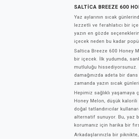
SALTICA BREEZE 600 H
Yaz aylarının sıcak günlerind
lezzetli ve ferahlatıcı bir 
yazın en gözde seçeneklerind
içecek neden bu kadar popüle
Saltica Breeze 600 Honey M
bir içecek. İlk yudumda, san
mutluluğu hissediyorsunuz. K
damağınızda adeta bir dans e
zamanda yazın sıcak günlerin
Hepimiz sağlıklı yaşamaya ç
Honey Melon, düşük kalorili 
doğal tatlandırıcılar kullana
alternatif sunuyor. Bu, yaz 
korumanız için harika bir fır
Arkadaşlarınızla bir piknikt