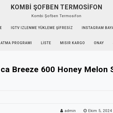
KOMBI ŞOFBEN TERMOSIFON
Kombi Şofben Termosifon
E
IGTV IZLENME YÜKLEME ŞIFRESIZ
INSTAGRAM BAYA
 ATMA PROGRAMI
LISTE
MISIR KARGO
ONAY
ica Breeze 600 Honey Melon 
admin
Ekim 5, 2024