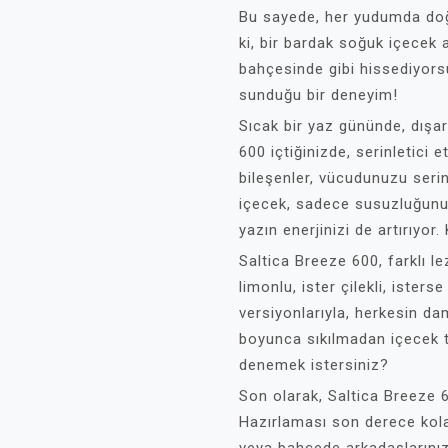
Bu sayede, her yudumda doğ
ki, bir bardak soğuk içecek 
bahçesinde gibi hissediyors
sunduğu bir deneyim!
Sıcak bir yaz gününde, dışa
600 içtiğinizde, serinletici 
bileşenler, vücudunuzu serin
içecek, sadece susuzluğunu
yazın enerjinizi de artırıyor
Saltica Breeze 600, farklı le
limonlu, ister çilekli, isters
versiyonlarıyla, herkesin dam
boyunca sıkılmadan içecek t
denemek istersiniz?
Son olarak, Saltica Breeze 6
Hazırlaması son derece kolay