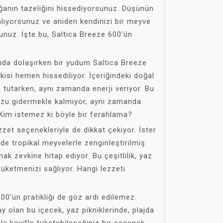
anın tazeliğini hissediyorsunuz. Düşünün
alıyorsunuz ve aniden kendinizi bir meyve
unuz. İşte bu, Saltica Breeze 600’ün
rıda dolaşırken bir yudum Saltica Breeze
etkisi hemen hissediliyor. İçeriğindeki doğal
 tutarken, aynı zamanda enerji veriyor. Bu
zu gidermekle kalmıyor, aynı zamanda
. Kim istemez ki böyle bir ferahlama?
zzet seçenekleriyle de dikkat çekiyor. İster
e de tropikal meyvelerle zenginleştirilmiş
ak zevkine hitap ediyor. Bu çeşitlilik, yaz
üketmenizi sağlıyor. Hangi lezzeti
00’ün pratikliği de göz ardı edilemez.
 olan bu içecek, yaz pikniklerinde, plajda