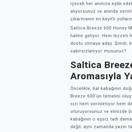
içecek her anınıza eşlik ede
alıyorsunuz ve anında serinl
çıkarmanın en keyifli yolları
Saltica Breeze 600 Honey Me
haline geliyor. Hem lezzeti h
dostu olmaya aday. Şimdi, b
sabırsızlanıyor musunuz?
Saltica Breez
Aromasıyla Ya
Öncelikle, bal kabağının doğal
Breeze 600’ün temelini oluşt
sizi hem serinletiyor hem de
oturuyorsunuz ve elinizde 
kabağının o eşsiz tadı dama
değil; aynı zamanda yazın t