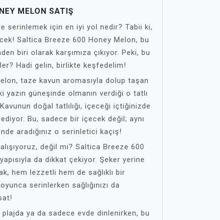
ONEY MELON SATIŞ
e serinlemek için en iyi yol nedir? Tabii ki,
içecek! Saltica Breeze 600 Honey Melon, bu
en biri olarak karşımıza çıkıyor. Peki, bu
r? Hadi gelin, birlikte keşfedelim!
elon, taze kavun aromasıyla dolup taşan
ki yazın güneşinde olmanın verdiği o tatlı
avunun doğal tatlılığı, içeceği içtiğinizde
diyor. Bu, sadece bir içecek değil; aynı
de aradığınız o serinletici kaçış!
alışıyoruz, değil mi? Saltica Breeze 600
yapısıyla da dikkat çekiyor. Şeker yerine
rak, hem lezzetli hem de sağlıklı bir
boyunca serinlerken sağlığınızı da
sat!
e, plajda ya da sadece evde dinlenirken, bu