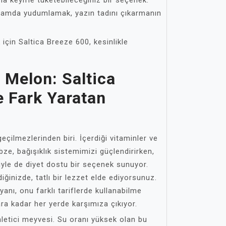
a keyifle tüketebileceğiniz bir seçenek.
ortamda yudumlamak, yazın tadını çıkarmanın
için Saltica Breeze 600, kesinlikle
 Melon: Saltica
e Fark Yaratan
geçilmezlerinden biri. İçerdiği vitaminler ve
bze, bağışıklık sistemimizi güçlendirirken,
yle de diyet dostu bir seçenek sunuyor.
diğinizde, tatlı bir lezzet elde ediyorsunuz.
anı, onu farklı tariflerde kullanabilme
ara kadar her yerde karşımıza çıkıyor.
nletici meyvesi. Su oranı yüksek olan bu