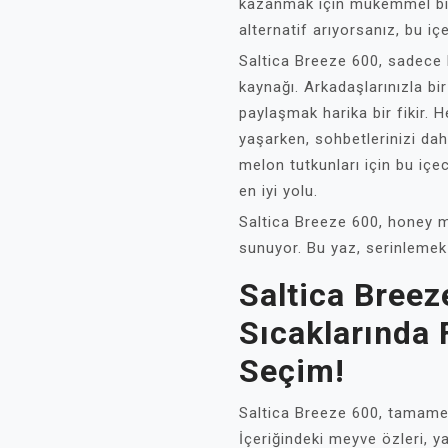
kazanmak için mükemmel bir 
alternatif arıyorsanız, bu i
Saltica Breeze 600, sadece b
kaynağı. Arkadaşlarınızla bir
paylaşmak harika bir fikir. H
yaşarken, sohbetlerinizi daha
melon tutkunları için bu içe
en iyi yolu.
Saltica Breeze 600, honey me
sunuyor. Bu yaz, serinlemek 
Saltica Breez
Sıcaklarında F
Seçim!
Saltica Breeze 600, tamamen
İçeriğindeki meyve özleri, y