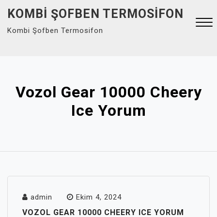
Skip
KOMBI ŞOFBEN TERMOSIFON
to
Kombi Şofben Termosifon
content
Close
Menu
Vozol Gear 10000 Cheery
Ice Yorum
admin
Ekim 4, 2024
VOZOL GEAR 10000 CHEERY ICE YORUM